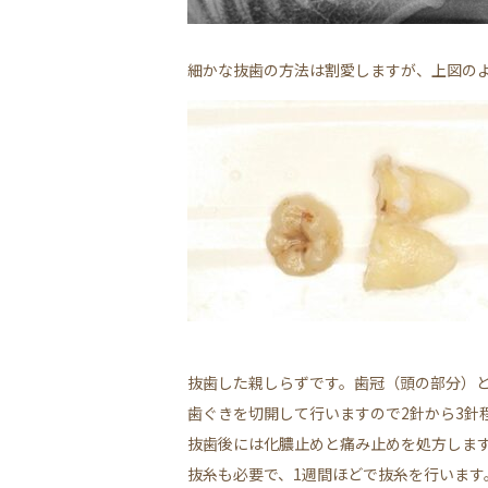
細かな抜歯の方法は割愛しますが、上図の
抜歯した親しらずです。歯冠（頭の部分）
歯ぐきを切開して行いますので2針から3針
抜歯後には化膿止めと痛み止めを処方します
抜糸も必要で、1週間ほどで抜糸を行います