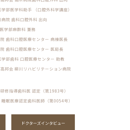
 医学部医学科助手 （口腔外科学講座）
田川病院 歯科口腔外科 出向
学 医学部麻酔科 兼務
病院 歯科口腔医療センター 病棟医長
病院 歯科口腔医療センター 医局長
 医学部歯科 口腔医療センター 助教
社団高邦会 柳川リハビリテーション病院
床研修指導歯科医 認定（第1983号）
会 睡眠医療認定歯科医師（第0054号）
ドクターズインタビュー